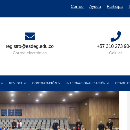
Correo
Ayuda
Participa
+57 310 273 9049
Lun a Vie 08:0
y de 01:00 P
Celular
Horario de
REVISTA
CONTRATACIÓN
INTERNACIONALIZACIÓN
GRADUA