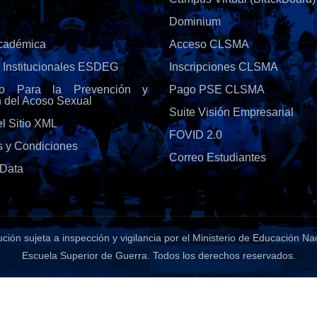
Dominium
Académica
Acceso CLSMA
s Institucionales ESDEG
Inscripciones CLSMA
olo Para la Prevención y
Pago PSE CLSMA
n del Acoso Sexual
Suite Visión Empresarial
l Sitio XML
FOVID 2.0
s y Condiciones
Correo Estudiantes
Data
tución sujeta a inspección y vigilancia por el Ministerio de Educación Na
Escuela Superior de Guerra
. Todos los derechos reservados.