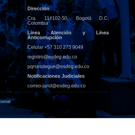
Dirección
Cra. 11#102-50, Bogotá D.C,
Colombia
Línea Atención y Línea
Anticorrupción
Celular +57 310 273 9049
registro@esdeg.edu.co
pqrsesdegue@esdeg.edu.co
Notificaciones Judiciales
correo-jurid@esdeg.edu.co
cional