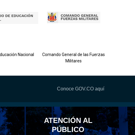
Ejército 
Educación Nacional
Comando General de las Fuerzas
Militares
Conoce GOV.CO aquí
ATENCIÓN AL
PÚBLICO