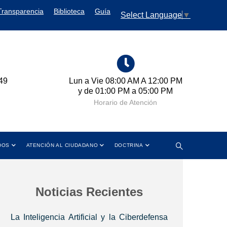
Transparencia
Biblioteca
Guía
Select Language
▼
0 AM A 12:00 PM
Cra 11 No. 102-50 Bogotá D.C.,
M a 05:00 PM
Colombia
 Atención
Dirección
DOS
ATENCIÓN AL CIUDADANO
DOCTRINA
Noticias Recientes
La Inteligencia Artificial y la Ciberdefensa