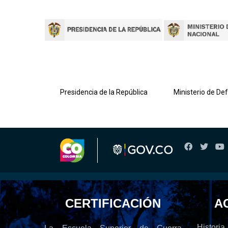
lombiana
Presidencia de la República
Ministerio de De
CERTIFICACIÓN
A
Historia