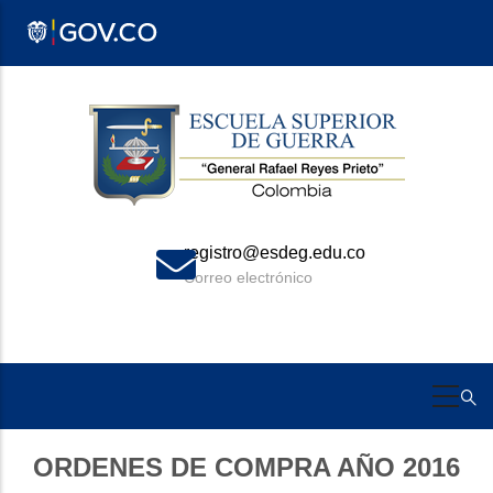
Pasar
al
contenido
principal
registro@esdeg.edu.co
Correo electrónico
ORDENES DE COMPRA AÑO 2016