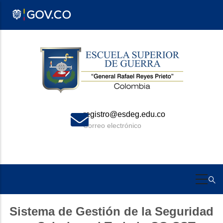
Pasar
al
contenido
principal
o@esdeg.edu.co
+57 31
lectrónico
Celular
Sistema de Gestión de la Seguridad