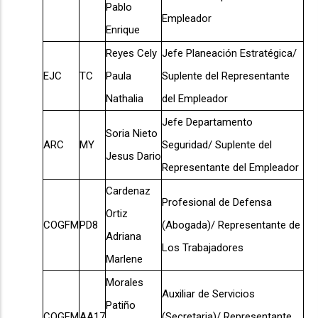
Pablo
Empleador
Enrique
Reyes Cely
Jefe Planeación Estratégica/
EJC
TC
Paula
Suplente del Representante
Nathalia
del Empleador
Jefe Departamento
Soria Nieto
ARC
MY
Seguridad/ Suplente del
Jesus Dario
Representante del Empleador
Cardenaz
Profesional de Defensa
Ortiz
COGFM
PD8
(Abogada)/ Representante de
Adriana
Los Trabajadores
Marlene
Morales
Auxiliar de Servicios
Patiño
COGFM
AA17
(Secretaria)/ Representante