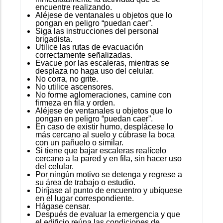
encuentre realizando.
Aléjese de ventanales u objetos que lo
pongan en peligro “puedan caer”.
Siga las instrucciones del personal
brigadista.
Utilice las rutas de evacuación
correctamente señalizadas.
Evacue por las escaleras, mientras se
desplaza no haga uso del celular.
No corra, no grite.
No utilice ascensores.
No forme aglomeraciones, camine con
firmeza en fila y orden.
Aléjese de ventanales u objetos que lo
pongan en peligro “puedan caer”.
En caso de existir humo, desplácese lo
más cercano al suelo y cúbrase la boca
con un pañuelo o similar.
Si tiene que bajar escaleras realícelo
cercano a la pared y en fila, sin hacer uso
del celular.
Por ningún motivo se detenga y regrese a
su área de trabajo o estudio.
Diríjase al punto de encuentro y ubíquese
en el lugar correspondiente.
Hágase censar.
Después de evaluar la emergencia y que
el edificio reúna las condiciones de