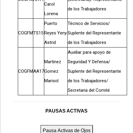
Carol
de los Trabajadores
Lorena
Puerto
Técnico de Servicios/
COGFM
TS15
Reyes Yeny
Suplente del Representante
Astrid
de los Trabajadores
Auxiliar para apoyo de
Martinez
Seguridad Y Defensa/
COGFM
AA17
Gomez
Suplente del Representante
Marisol
de los Trabajadores/
Secretaria del Comité
PAUSAS ACTIVAS
Pausa Activas de Ojos