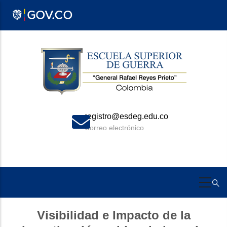
Pasar
al
contenido
principal
registro@esdeg.edu.co
Correo electrónico
Visibilidad e Impacto de la