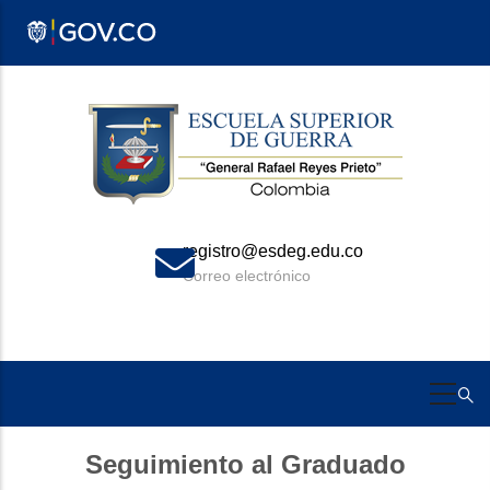
Pasar
al
contenido
principal
registro@esdeg.edu.co
Correo electrónico
Seguimiento al Graduado